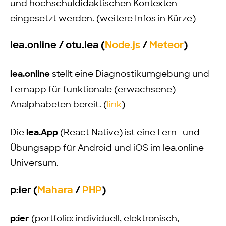
und hochschuldidaktischen Kontexten
eingesetzt werden. (weitere Infos in Kürze)
lea.online / otu.lea (
Node.js
/
Meteor
)
lea.online
stellt eine Diagnostikumgebung und
Lernapp für funktionale (erwachsene)
Analphabeten bereit. (
link
)
Die
lea.App
(React Native) ist eine Lern- und
Übungsapp für Android und iOS im lea.online
Universum.
p:ier (
Mahara
/
PHP
)
p:ier
(portfolio: individuell, elektronisch,