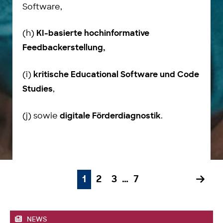
Software,
(h)
KI-basierte hochinformative
Feedbackerstellung,
(i)
kritische Educational Software und Code
,
Studies
(j) sowie
.
digitale Förderdiagnostik
.
1
2
3
…
7
NEWS