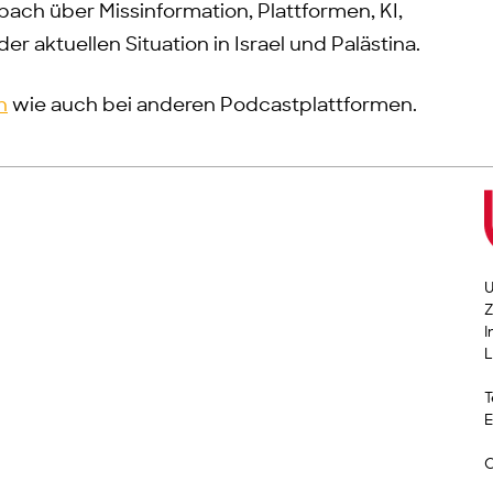
bach über Missinformation, Plattformen, KI,
r aktuellen Situation in Israel und Palästina.
n
wie auch bei anderen Podcastplattformen.
U
Z
I
L
T
E
C