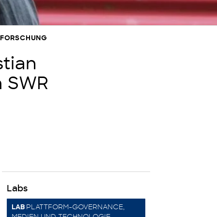
NSFORSCHUNG
stian
m SWR
Labs
PLATTFORM-GOVERNANCE,
LAB
MEDIEN UND TECHNOLOGIE