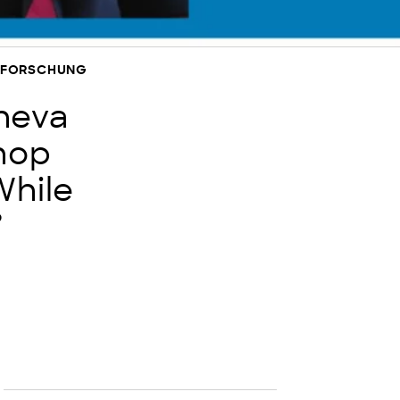
NSFORSCHUNG
heva
hop
While
”