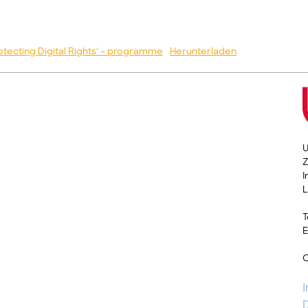
tecting Digital Rights‘ – programme
Herunterladen
U
Z
I
L
T
E
C