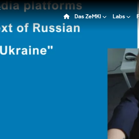
Das ZeMKI
Labs