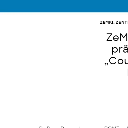
ZEMKI, ZEN
ZeM
pr
„Cou