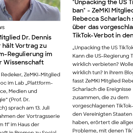
"Unpacking the US T
ban" - ZeMKI Mitglie
Rebecca Scharlach 
über das vorgeschl
WS
TikTok-Verbot in de
tglied Dr. Dennis
 hält Vortrag zu
„Unpacking the US TikTo
rm-Regulierung im
Kann die US-Regierung T
r Wissenschaft
wirklich verbieten? Wolle
wirklich tun? In ihrem Bl
s Redeker, ZeMKI-Mitglied
fasst ZeMKI Mitglied Re
oc im Lab „Plattform-
Scharlach die Ereignisse
ce, Medien und
zusammen, die zu dem
e“ (Prof. Dr.
vorgeschlagenen TikTok-
h) sprach am 13. Juli
den Vereinigten Staaten
ahmen der Vortragsserie
haben, erörtert die allg
m 11" im Haus der
Probleme, mit denen Tik