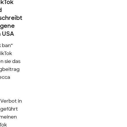
ikTok
d
schreibt
agene
n USA
k ban“
ikTok
n sie das
ogbeitrag
becca
Verbot in
 geführt
emeinen
Tok