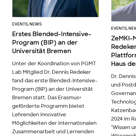
EVENTS
,
NEWS
EVENTS
,
NE
Erstes Blended-Intensive-
ZeMKI-Mi
Program (BIP) an der
Redeker
Universität Bremen
Plattfo
Haus de
Unter der Koordination von PGMT
Lab Mitglied Dr. Dennis Redeker
Dr. Denni
fand das erste Blended-Intensive-
und Postd
Program (BIP) an der Universität
Governan
Bremen statt. Das Erasmus+
Technologi
geförderte Programm bietet
Katzenbac
Lehrenden innovative
2024 im R
Möglichkeiten der internationalen
"Wissen u
Zusammenarbeit und Lernenden