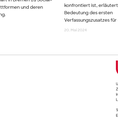
aft in Bremen zu Social-
konfrontiert ist, erläutert
ttformen und deren
Bedeutung des ersten
ng.
Verfassungszusatzes für 
20. Mai 2024
U
Z
I
L
T
E