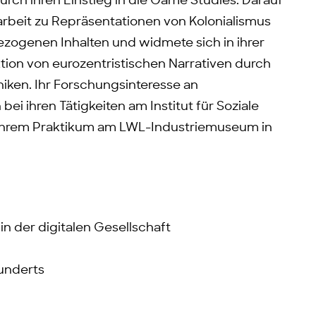
rch ihren Einstieg in die Game Studies. Darauf
arbeit zu Repräsentationen von Kolonialismus
bezogenen Inhalten und widmete sich in ihrer
ion von eurozentristischen Narrativen durch
ken. Ihr Forschungsinteresse an
bei ihren Tätigkeiten am Institut für Soziale
hrem Praktikum am LWL-Industriemuseum in
in der digitalen Gesellschaft
hunderts