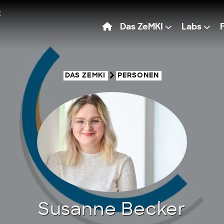
Das ZeMKI
Labs
DAS ZEMKI
PERSONEN
Susanne Becker