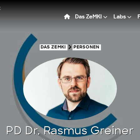
Das ZeMKI
Labs
DAS ZEMKI
PERSONEN
PD Dr. Rasmus Greiner