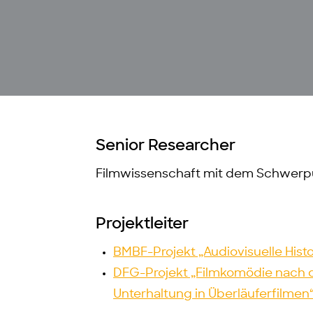
Senior Researcher
Filmwissenschaft mit dem Schwerpu
Projektleiter
BMBF-Projekt „Audiovisuelle Hist
DFG-Projekt „Filmkomödie nach de
Unterhaltung in Überläuferfilmen