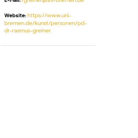
rgreiner@uni-bremen.de
E-Mail:
https://www.uni-
Website:
bremen.de/kunst/personen/pd-
dr-rasmus-greiner