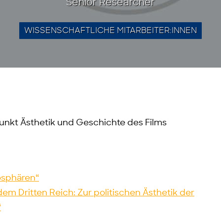
Senior Researcher
WISSENSCHAFTLICHE MITARBEITER:INNEN
nkt Ästhetik und Geschichte des Films
osphären“
m Dritten Reich: Zur politischen Ästhetik der
“