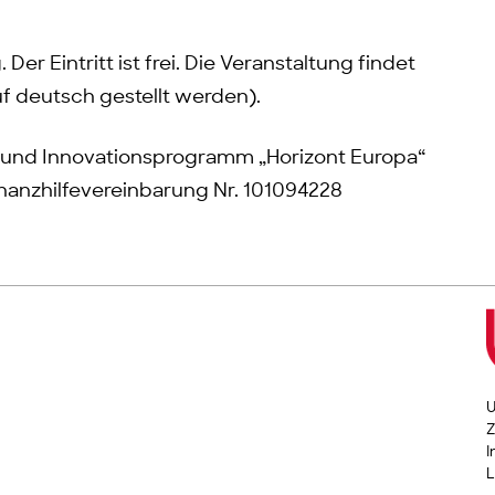
er Eintritt ist frei. Die Veranstaltung findet
uf deutsch gestellt werden).
 und Innovationsprogramm „Horizont Europa“
nanzhilfevereinbarung Nr. 101094228
U
Z
I
L