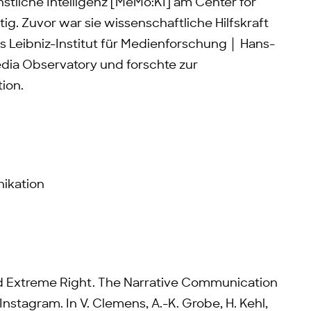
stliche Intelligenz [MeMo:KI] am Center for
ig. Zuvor war sie wissenschaftliche Hilfskraft
Leibniz-Institut für Medienforschung │ Hans-
edia Observatory und forschte zur
ion.
ikation
nd Extreme Right. The Narrative Communication
nstagram. In V. Clemens, A.-K. Grobe, H. Kehl,