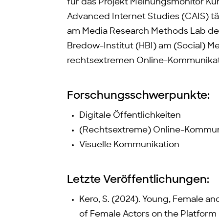
für das Projekt Meinungsmonitor Kün
Advanced Internet Studies (CAIS) tät
am Media Research Methods Lab des 
Bredow-Institut (HBI) am (Social) M
rechtsextremen Online-Kommunikat
Forschungsschwerpunkte:
Digitale Öffentlichkeiten
(Rechtsextreme) Online-Kommun
Visuelle Kommunikation
Letzte Veröffentlichungen:
Kero, S. (2024). Young, Female a
of Female Actors on the Platform I