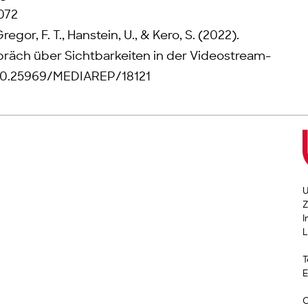
072
regor, F. T., Hanstein, U., & Kero, S. (2022).
räch über Sichtbarkeiten in der Videostream-
g/10.25969/MEDIAREP/18121
U
Z
I
L
T
E
C