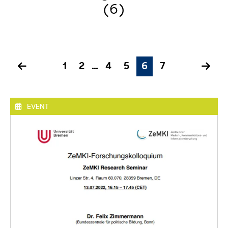
(6)
1
2
…
4
5
6
7
EVENT