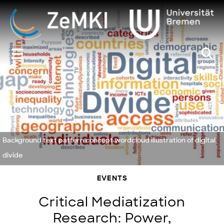
Zum
Inhalt
springen
Background text pattern concept wordcloud illustration of digital
divide
EVENTS
Critical Mediatization
Research: Power,