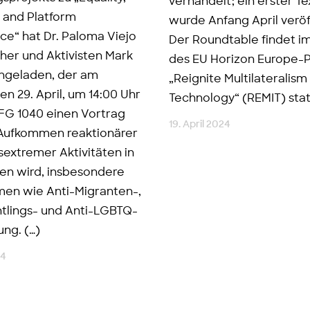
verhandelt; ein erster T
 and Platform
wurde Anfang April veröf
e“ hat Dr. Paloma Viejo
Der Roundtable findet 
her und Aktivisten Mark
des EU Horizon Europe-P
ngeladen, der am
„Reignite Multilateralism 
n 29. April, um 14:00 Uhr
Technology“ (REMIT) statt
FG 1040 einen Vortrag
19. April 2024
Aufkommen reaktionärer
sextremer Aktivitäten in
ten wird, insbesondere
en wie Anti-Migranten-,
htlings- und Anti-LGBTQ-
ung. (…)
24