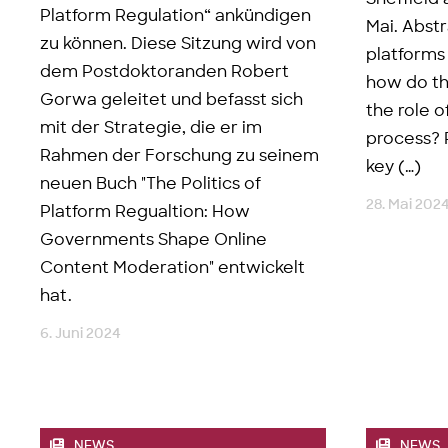
Platform Regulation“ ankündigen
Mai. Abst
zu können. Diese Sitzung wird von
platforms
dem Postdoktoranden Robert
how do th
Gorwa geleitet und befasst sich
the role o
mit der Strategie, die er im
process?
Rahmen der Forschung zu seinem
key (…)
neuen Buch "The Politics of
28. Mai 202
Platform Regualtion: How
Governments Shape Online
Content Moderation" entwickelt
hat.
6. Juni 2024
NEWS
NEWS