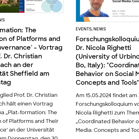
WS
rmation: The
EVENTS
,
NEWS
on of Platforms and
Forschungskolloquiu
overnance' - Vortrag
Dr. Nicola Righetti
. Dr. Christian
(University of Urbin
ach an der
Bo, Italy): "Coordin
tät Sheffield am
Behavior on Social 
stag
Concepts and Tools
lied Prof. Dr. Christian
Am 15.05.2024 findet am
h hält einen Vortrag
Forschungskolloquium von
 „Plat-formation: The
Nicola Righetti zum The
 of Platforms and Their
„Coordinated Behavior o
e‘ an der Universität
Media: Concepts and Tool
 am Donnerstag, den 30.