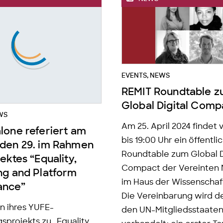
EVENTS
,
NEWS
REMIT Roundtable 
Global Digital Comp
WS
Am 25. April 2024 findet 
lone referiert am
bis 19:00 Uhr ein öffentli
den 29. im Rahmen
Roundtable zum Global D
ektes “Equality,
Compact der Vereinten 
ng and Platform
im Haus der Wissenschaft
ance”
Die Vereinbarung wird d
 ihres YUFE-
den UN-Mitgliedsstaate
sprojekts zu „Equality,