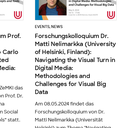
EVENTS
,
NEWS
m Prof.
Forschungskolloquium Dr.
Matti Nelimarkka (University
o Carlo
of Helsinki, Finland):
ated
Navigating the Visual Turn in
Media:
Digital Media:
"
Methodologies and
Challenges for Visual Big
 ZeMKI das
Data
 Prof. Dr.
ma
Am 08.05.2024 findet das
n Social
Forschungskolloquium von Dr.
s“ statt.
Matti Nelimarkka (Universität