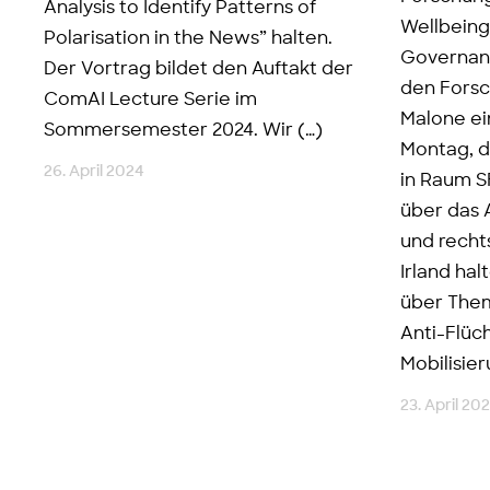
Analysis to Identify Patterns of
Wellbeing
Polarisation in the News” halten.
Governanc
Der Vortrag bildet den Auftakt der
den Forsc
ComAI Lecture Serie im
Malone ei
Sommersemester 2024. Wir (…)
Montag, de
26. April 2024
in Raum S
über das 
und recht
Irland hal
über Them
Anti-Flüc
Mobilisier
23. April 20