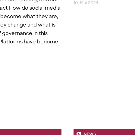
10. Mai 2024
ract How do social media
 become what they are,
ey change and what is
f governance in this
 Platforms have become
4
NEWS