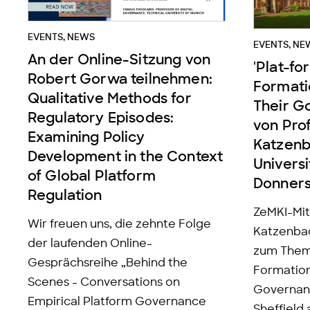
EVENTS
,
NEWS
EVENTS
,
NE
An der Online-Sitzung von
'Plat-fo
Robert Gorwa teilnehmen:
Formati
Qualitative Methods for
Their G
Regulatory Episodes:
von Prof
Examining Policy
Katzenb
Development in the Context
Universi
of Global Platform
Donner
Regulation
ZeMKI-Mitg
Wir freuen uns, die zehnte Folge
Katzenbac
der laufenden Online-
zum Thema
Gesprächsreihe „Behind the
Formation
Scenes - Conversations on
Governanc
Empirical Platform Governance
Sheffield