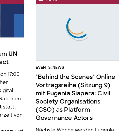
zum UN
act
EVENTS
,
NEWS
von 17:00
"Behind the Scenes" Online
cher
Vortragsreihe (Sitzung 9)
igital
mit Eugenia Siapera: Civil
Nationen
Society Organisations
 statt.
(CSO) as Platform
erzeit von
Governance Actors
n
Nächste Woche werden Eugenia