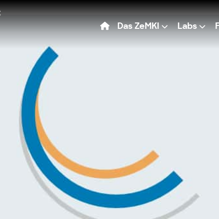
Das ZeMKI
Labs