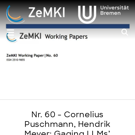
Zum
Inhalt
springen
Nr. 60 - Cornelius
Puschmann, Hendrik
Meyer: Gaging LLMs’