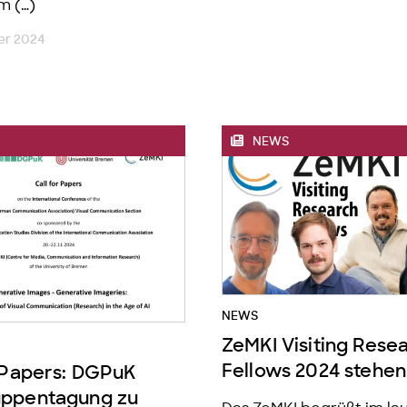
m (…)
er 2024
NEWS
NEWS
ZeMKI Visiting Rese
Fellows 2024 stehen
r Papers: DGPuK
ppentagung zu