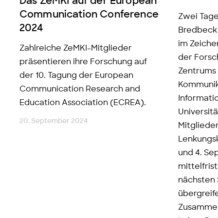
Das ZeMKI auf der European
Communication Conference
Zwei Tage
2024
Bredbeck 
im Zeiche
Zahlreiche ZeMKI-Mitglieder
der Forsc
präsentieren ihre Forschung auf
Zentrums 
der 10. Tagung der European
Kommunik
Communication Research and
Informati
Education Association (ECREA).
Universit
20. September 2024
Mitgliede
Lenkungsk
und 4. Se
mittelfris
nächsten S
übergreif
Zusammen