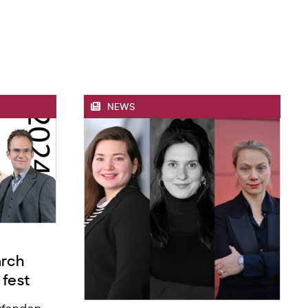
NEWS
arch
 fest