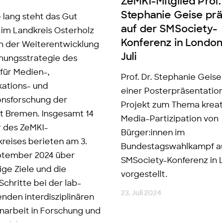
ZeMKI-Mitglied Prof.
Stephanie Geise prä
 lang steht das Gut
auf der SMSociety-
im Landkreis Osterholz
Konferenz in London
n der Weiterentwicklung
Juli
hungsstrategie des
für Medien-,
Prof. Dr. Stephanie Geise
ations- und
einer Posterpräsentation
onsforschung der
Projekt zum Thema kreat
ät Bremen. Insgesamt 14
Media-Partizipation von
r des ZeMKI-
Bürger:innen im
reises berieten am 3.
Bundestagswahlkampf a
ptember 2024 über
SMSociety-Konferenz in
tige Ziele und die
vorgestellt.
chritte bei der lab-
23. Juli 2024
enden interdisziplinären
arbeit in Forschung und