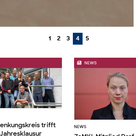
1
2
3
4
5
NEWS
nkungskreis trifft
NEWS
 Jahresklausur