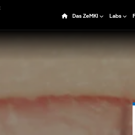
Das ZeMKI
Labs