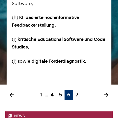
Software,
(h)
KI-basierte hochinformative
Feedbackerstellung,
(i)
kritische Educational Software und Code
,
Studies
(j) sowie
.
digitale Förderdiagnostik
.
1
…
4
5
6
7
NEWS