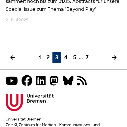
sammelt noch bis zum 31.05. Abstracts für unsere
Special Issue zum Thema "Beyond Play"!
21. Mai 2025
1
2
3
4
5
…
7
Universität Bremen
ZeMKI, Zentrum für Medien-, Kommunikations- und