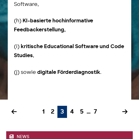
Software,
(h)
KI-basierte hochinformative
Feedbackerstellung,
(i)
kritische Educational Software und Code
,
Studies
(j) sowie
.
digitale Förderdiagnostik
.
1
2
3
4
5
…
7
NEWS