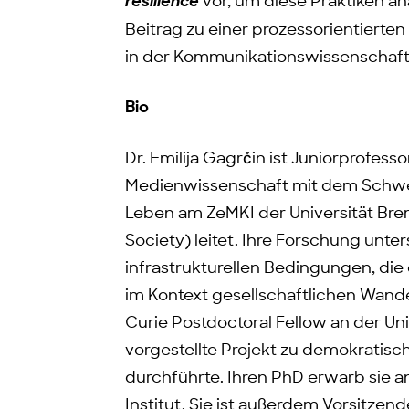
resilience
vor, um diese Praktiken an
Beitrag zu einer prozessorientierte
in der Kommunikationswissenschaft
Bio
Dr. Emilija Gagrčin ist Juniorprofes
Medienwissenschaft mit dem Schwe
Leben am ZeMKI der Universität Bre
Society) leitet. Ihre Forschung unte
infrastrukturellen Bedingungen, die
im Kontext gesellschaftlichen Wand
Curie Postdoctoral Fellow an der Un
vorgestellte Projekt zu demokratisch
durchführte. Ihren PhD erwarb sie a
Institut. Sie ist außerdem Vorsitze