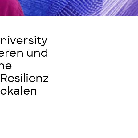
University
ieren und
he
Resilienz
lokalen