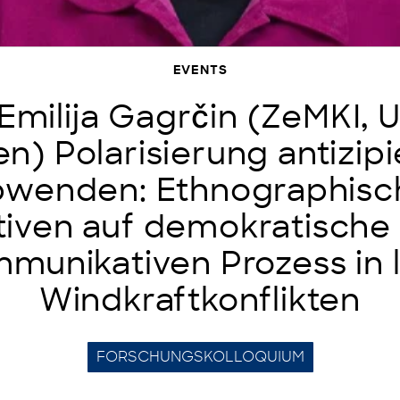
EVENTS
 Emilija Gagrčin (ZeMKI, 
n) Polarisierung antizip
bwenden: Ethnographisc
iven auf demokratische 
mmunikativen Prozess in 
Windkraftkonflikten
FORSCHUNGSKOLLOQUIUM