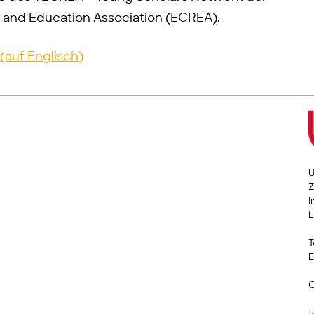
and Education Association (ECREA).
(auf Englisch)
U
Z
I
L
T
E
C