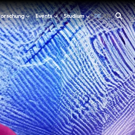
Forschung
Events
Studium
DE
EN