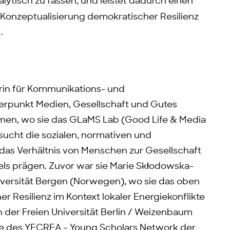
alytisch zu fassen, und leistet dadurch einen
n Konzeptualisierung demokratischer Resilienz
.
sorin für Kommunikations- und
rpunkt Medien, Gesellschaft und Gutes
men, wo sie das GLaMS Lab (Good Life & Media
rsucht die sozialen, normativen und
 das Verhältnis von Menschen zur Gesellschaft
els prägen. Zuvor war sie Marie Skłodowska-
iversität Bergen (Norwegen), wo sie das oben
er Resilienz im Kontext lokaler Energiekonflikte
n der Freien Universität Berlin / Weizenbaum
nde des YECREA – Young Scholars Network der