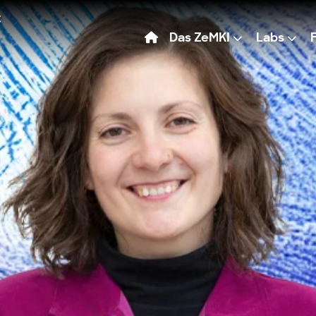
Das ZeMKI
Labs