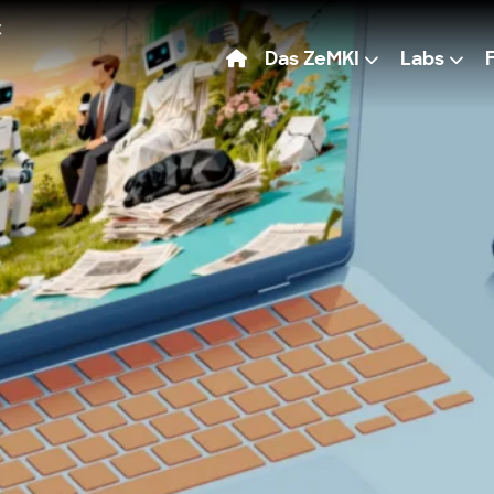
Das ZeMKI
Labs