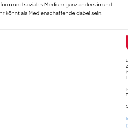
ttform und soziales Medium ganz anders in und
hr könnt als Medienschaffende dabei sein.
U
Z
I
L
T
E
C