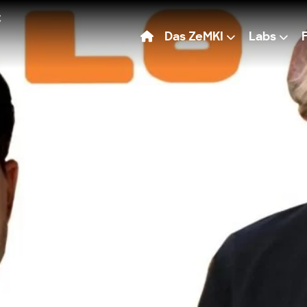
Das ZeMKI
Labs